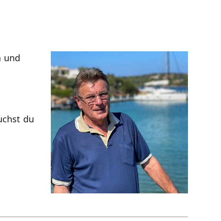
h und
uchst du