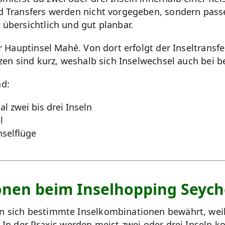
nd Transfers werden nicht vorgegeben, sondern pass
übersichtlich und gut planbar.
r Hauptinsel Mahé. Von dort erfolgt der Inseltransf
nzen sind kurz, weshalb sich Inselwechsel auch bei b
nd:
l zwei bis drei Inseln
l
selflüge
onen beim Inselhopping Seych
n sich bestimmte Inselkombinationen bewährt, weil
 In der Praxis werden meist zwei oder drei Inseln ko