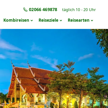
02066 469878
täglich 10 - 20 Uhr
Navigation überspringen
Kombireisen
Reiseziele
Reisearten